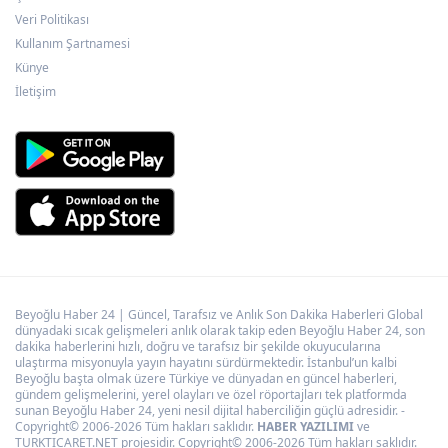
Veri Politikası
Kullanım Şartnamesi
Bugün yurt genelinde hava nasıl olacak?
Künye
İletişim
Beyoğlu Haber 24 | Güncel, Tarafsız ve Anlık Son Dakika Haberleri Global
dünyadaki sıcak gelişmeleri anlık olarak takip eden Beyoğlu Haber 24, son
dakika haberlerini hızlı, doğru ve tarafsız bir şekilde okuyucularına
ulaştırma misyonuyla yayın hayatını sürdürmektedir. İstanbul’un kalbi
Beyoğlu başta olmak üzere Türkiye ve dünyadan en güncel haberleri,
gündem gelişmelerini, yerel olayları ve özel röportajları tek platformda
sunan Beyoğlu Haber 24, yeni nesil dijital haberciliğin güçlü adresidir. -
Copyright© 2006-2026 Tüm hakları saklıdır.
HABER YAZILIMI
ve
TURKTICARET.NET projesidir. Copyright© 2006-2026 Tüm hakları saklıdır.