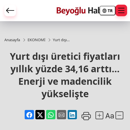
TR
Anasayfa
EKONOMİ
Yurt dışı
üretici
fiyatları
Yurt dışı üretici fiyatları
yıllık
yüzde
yıllık yüzde 34,16 arttı...
34,16
arttı...
Enerji ve
Enerji ve madencilik
madencilik
yükselişte
yükselişte