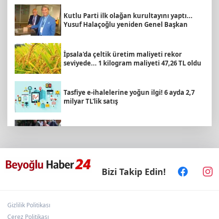
Kutlu Parti ilk olağan kurultayını yaptı...
Yusuf Halaçoğlu yeniden Genel Başkan
İpsala'da çeltik üretim maliyeti rekor
seviyede... 1 kilogram maliyeti 47,26 TL oldu
Tasfiye e-ihalelerine yoğun ilgi! 6 ayda 2,7
milyar TL'lik satış
Kayseri Büyükşehir'den suyun geleceğine
yatırım
Kocaeli’de 15 Temmuz Köprülü Kavşağı
Bizi Takip Edin!
yenilendi
Gizlilik Politikası
Türk Kayak Merkezleri Birliği'nin 3'üncü
zirvesi Kayseri Erciyes'te
Çerez Politikası