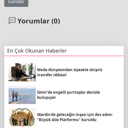
Gönder
Yorumlar (
0
)
En Çok Okunan Haberler
Moda dünyasından siyasete sürpriz
transfer iddiası!
İzmir’de engelli yurttaşlar denizle
buluşuyor
Mardin'de geleceğin inşası için dev adım:
"Büyük Aile Platformu" kuruldu