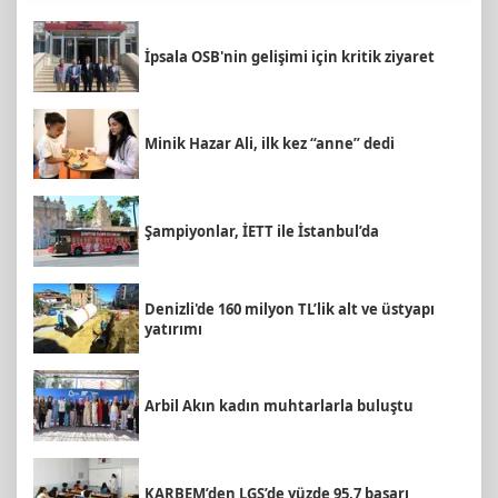
İpsala OSB'nin gelişimi için kritik ziyaret
Minik Hazar Ali, ilk kez “anne” dedi
Şampiyonlar, İETT ile İstanbul’da
Denizli'de 160 milyon TL’lik alt ve üstyapı
yatırımı
Arbil Akın kadın muhtarlarla buluştu
KARBEM’den LGS’de yüzde 95,7 başarı