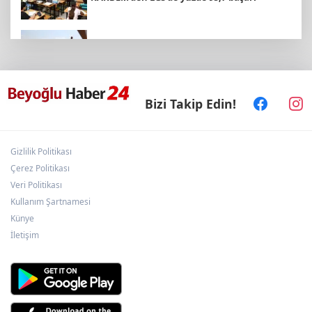
Antalya Büyükşehir zor gününde de
vatandaşın yanında
Bizi Takip Edin!
ATA Çiftliği’nde karabuğday hasadı başladı
Gizlilik Politikası
Emekli Kafe’de kuaför ve berber hizmeti
başladı
Çerez Politikası
Veri Politikası
Kullanım Şartnamesi
Birliği’nden TFF’ye Çağrı: Bu Karar Amatör
Künye
Futbolu Bitirir!
İletişim