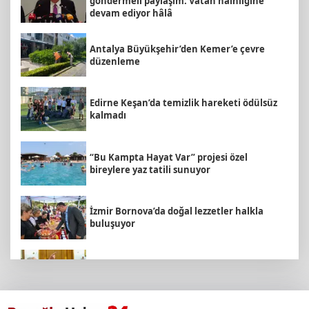
göndermeli paylaşım: Vatan hainliğine
devam ediyor hâlâ
Antalya Büyükşehir’den Kemer’e çevre
düzenleme
Edirne Keşan’da temizlik hareketi ödülsüz
kalmadı
“Bu Kampta Hayat Var” projesi özel
bireylere yaz tatili sunuyor
İzmir Bornova’da doğal lezzetler halkla
buluşuyor
Dervişoğlu: İhanet belgesini kabul
etmeyeceğiz