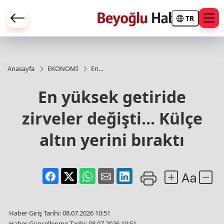
TR
Anasayfa
EKONOMİ
En
yüksek
getiride
En yüksek getiride
zirveler
değişti...
zirveler değişti... Külçe
Külçe
altın
yerini
altın yerini bıraktı
bıraktı
Haber Giriş Tarihi: 08.07.2026 10:51
Haber Güncellenme Tarihi: 08.07.2026 10:51